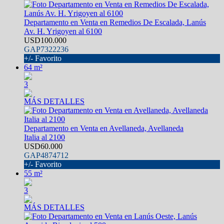
Departamento en Venta en Remedios De Escalada, Lanús
Av. H. Yrigoyen al 6100
USD100.000
GAP7322236
+/- Favorito
64 m²
3
MÁS DETALLES
Departamento en Venta en Avellaneda, Avellaneda
Italia al 2100
USD60.000
GAP4874712
+/- Favorito
55 m²
3
MÁS DETALLES