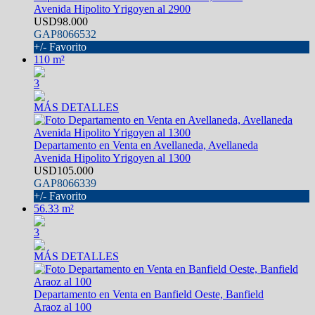
Avenida Hipolito Yrigoyen al 2900
USD98.000
GAP8066532
+/- Favorito
110 m²
3
MÁS DETALLES
Departamento en Venta en Avellaneda, Avellaneda
Avenida Hipolito Yrigoyen al 1300
USD105.000
GAP8066339
+/- Favorito
56.33 m²
3
MÁS DETALLES
Departamento en Venta en Banfield Oeste, Banfield
Araoz al 100