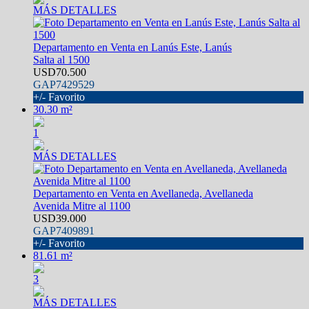
MÁS DETALLES
Departamento en Venta en Lanús Este, Lanús
Salta al 1500
USD70.500
GAP7429529
+/- Favorito
30.30 m²
1
MÁS DETALLES
Departamento en Venta en Avellaneda, Avellaneda
Avenida Mitre al 1100
USD39.000
GAP7409891
+/- Favorito
81.61 m²
3
MÁS DETALLES