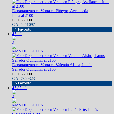
Departamento en Venta en Piñeyro, Avellaneda
Italia al 2100
USD55.000
GAP5451097
+/- Favorito
45 m²
2
MÁS DETALLES
Departamento en Venta en Valentin Alsina, Lanús
Senador Quindimil al 2100
USD66.000
GAP7869323
+/- Favorito
45.87 m²
2
MÁS DETALLES