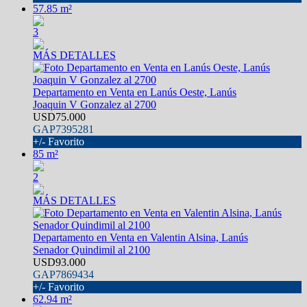
57.85 m²
3
MÁS DETALLES
Departamento en Venta en Lanús Oeste, Lanús
Joaquin V Gonzalez al 2700
USD75.000
GAP7395281
+/- Favorito
85 m²
2
MÁS DETALLES
Departamento en Venta en Valentin Alsina, Lanús
Senador Quindimil al 2100
USD93.000
GAP7869434
+/- Favorito
62.94 m²