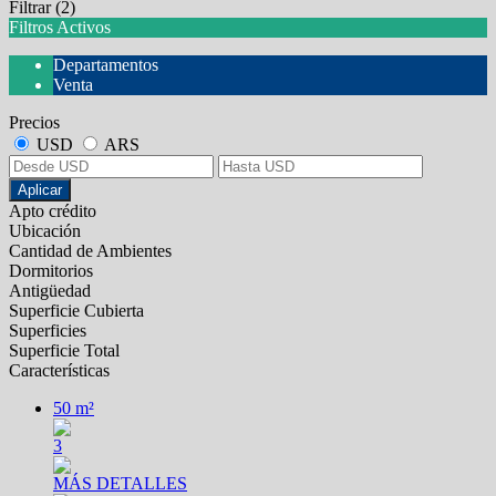
Filtrar
(2)
Filtros Activos
Departamentos
Venta
Precios
USD
ARS
Aplicar
Apto crédito
Ubicación
Cantidad de Ambientes
Dormitorios
Antigüedad
Superficie Cubierta
Superficies
Superficie Total
Características
50 m²
3
MÁS DETALLES