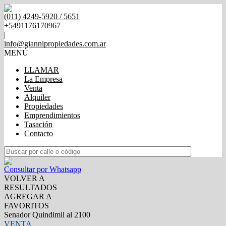
(011) 4249-5920 / 5651
+5491176170967
|
info@giannipropiedades.com.ar
MENÚ
LLAMAR
La Empresa
Venta
Alquiler
Propiedades
Emprendimientos
Tasación
Contacto
Consultar por Whatsapp
VOLVER A
RESULTADOS
AGREGAR A
FAVORITOS
Senador Quindimil al 2100
VENTA