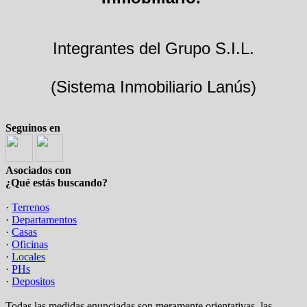
Integrantes del Grupo S.I.L.
(Sistema Inmobiliario Lanús)
Seguinos en
Asociados con
¿Qué estás buscando?
·
Terrenos
·
Departamentos
·
Casas
·
Oficinas
·
Locales
·
PHs
·
Depositos
Todas las medidas enunciadas son meramente orientativas, las