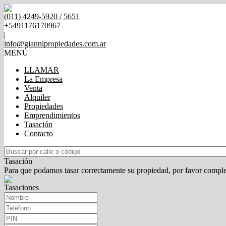
(011) 4249-5920 / 5651
+5491176170967
|
info@giannipropiedades.com.ar
MENÚ
LLAMAR
La Empresa
Venta
Alquiler
Propiedades
Emprendimientos
Tasación
Contacto
Tasación
Para que podamos tasar correctamente su propiedad, por favor comple
Tasaciones