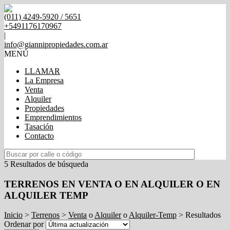
(011) 4249-5920 / 5651
+5491176170967
|
info@giannipropiedades.com.ar
MENÚ
LLAMAR
La Empresa
Venta
Alquiler
Propiedades
Emprendimientos
Tasación
Contacto
5 Resultados de búsqueda
TERRENOS EN VENTA O EN ALQUILER O EN
ALQUILER TEMP
Inicio
>
Terrenos
>
Venta
o
Alquiler
o
Alquiler-Temp
> Resultados
Ordenar por