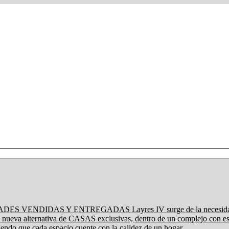
ES VENDIDAS Y ENTREGADAS Layres IV surge de la necesidad que v
a nueva alternativa de CASAS exclusivas, dentro de un complejo con e
do que cada espacio cuente con la calidez de un hogar. ...