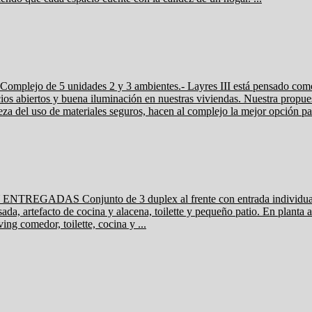
 unidades 2 y 3 ambientes.- Layres III está pensado como una n
ios abiertos y buena iluminación en nuestras viviendas. Nuestra propue
za del uso de materiales seguros, hacen al complejo la mejor opción par
Conjunto de 3 duplex al frente con entrada individual. Const
da, artefacto de cocina y alacena, toilette y pequeño patio. En planta a
ing comedor, toilette, cocina y ...