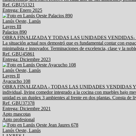
Ref. GBU51321
Entrega: Enero 2025
Lanús Oeste, Lanús
Layres III
Palacios 890
OBRA FINALIZADA Y TODAS LAS UNIDADES VENDIDAS- Complejo de 5
La situación actual nos demostró que es fundamental contar con espac
minimalista e innovador. Terminaciones de excelencia, clase y la noble
Ref. GBU45861
Entrega: Diciembre 2023
Lanús Oeste, Lanús
Layres II
Ayacucho 108
OBRA FINALIZADA - TODAS LAS UNIDADES VENDIDAS Y ENTREGADAS 
individual, living comedor integrado a la cocina con muebles bajo mesa
unidad es un duplex 3 ambientes al frente en dos plantas. Consta de liv
Ref. GBU37378
Entrega: Diciembre 2021
Apto mascotas
Apto profesional
Lanús Oeste, Lanús
LAYRES I