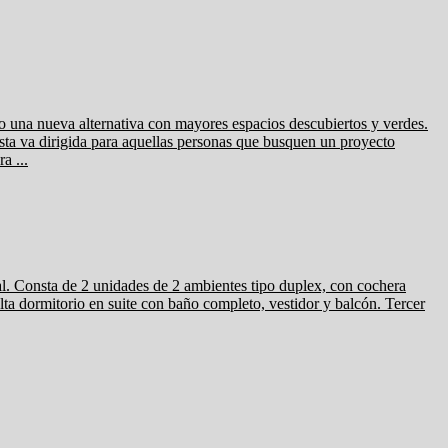
ueva alternativa con mayores espacios descubiertos y verdes.
sta va dirigida para aquellas personas que busquen un proyecto
a ...
a de 2 unidades de 2 ambientes tipo duplex, con cochera
lta dormitorio en suite con baño completo, vestidor y balcón. Tercer