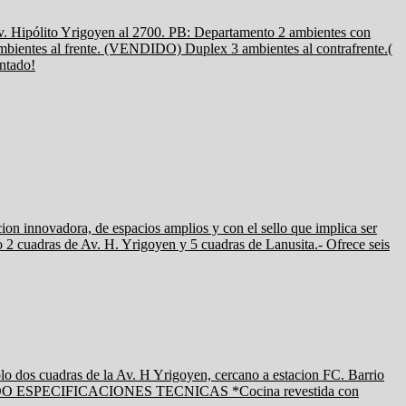
pólito Yrigoyen al 2700. PB: Departamento 2 ambientes con
entes al frente. (VENDIDO) Duplex 3 ambientes al contrafrente.(
ntado!
n innovadora, de espacios amplios y con el sello que implica ser
o 2 cuadras de Av. H. Yrigoyen y 5 cuadras de Lanusita.- Ofrece seis
cuadras de la Av. H Yrigoyen, cercano a estacion FC. Barrio
VENDIDO ESPECIFICACIONES TECNICAS *Cocina revestida con