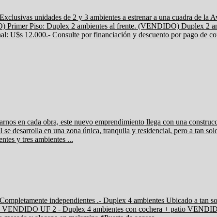
idades de 2 y 3 ambientes a estrenar a una cuadra de la Av. Hi
Primer Piso: Duplex 2 ambientes al frente. (VENDIDO) Duplex 2 ambi
$s 12.000.- Consulte por financiación y descuento por pago de co
os en cada obra, este nuevo emprendimiento llega con una construccio
 desarrolla en una zona única, tranquila y residencial, pero a tan sol
ntes y tres ambientes ...
 independientes .- Duplex 4 ambientes Ubicado a tan solo dos 
+ patio VENDIDO UF 2 - Duplex 4 ambientes con cochera + patio 