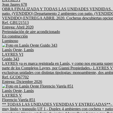
Jean Jaures 678
OBRA FINALIZADA Y TODAS LAS UNIDADES VENDIDAS. Exclusivas un
patio. (VENDIDO) Departamento 2 ambientes con patio. (VENDIDO) 
VENDIDO) ENTREGA ABRIL 2020. Cocheras descubiertas opcional: U
Ref. GBU21513
Entrega: Abril 2020
Preinstalación de aire acondicionado
En construcción
Luminoso
Lanús Oeste, Lanús
LAYRES VI
Guido 343
LAYRES ya es marca registrada en Lanús, y como nos encanta superarn
parte de los Complejos Layres, por Gianni Propiedades.- LAYRES VI se
exclusivas unidades con distintas tipologias: monoambiente, dos ambie
Ref. GCO67702
Entrega: Diciembre 2026
Lanús Oeste, Lanús
LAYRES V
Florencio Varela 851
** TODAS LAS UNIDADES VENDIDAS Y ENTREGADAS**- Completamente
muy lindo y tranquilo UF 1 - Duplex 4 ambientes con cochera 