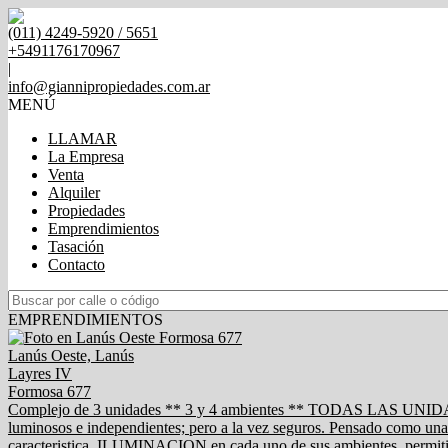
(011) 4249-5920 / 5651
+5491176170967
|
info@giannipropiedades.com.ar
MENÚ
LLAMAR
La Empresa
Venta
Alquiler
Propiedades
Emprendimientos
Tasación
Contacto
EMPRENDIMIENTOS
Lanús Oeste, Lanús
Layres IV
Formosa 677
Complejo de 3 unidades ** 3 y 4 ambientes ** TODAS LAS UNIDAD
luminosos e independientes; pero a la vez seguros. Pensado como un
caracteristica, ILUMINACION en cada uno de sus ambientes, permitien