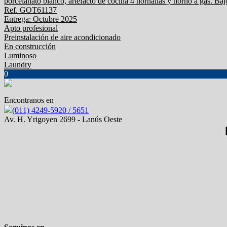
porcelanato blanco, artefacto de cocina 4 hornallas y horno a gas. Ba
Ref. GOT61137
Entrega: Octubre 2025
Apto profesional
Preinstalación de aire acondicionado
En construcción
Luminoso
Laundry
0
Encontranos en
(011) 4249-5920 / 5651
Av. H. Yrigoyen 2699 - Lanús Oeste