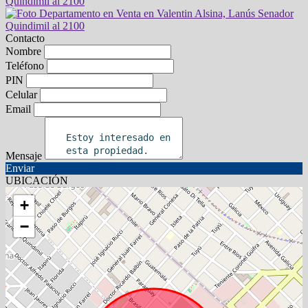
Contacto
Nombre
Teléfono
PIN
Celular
Email
Mensaje
Enviar
UBICACIÓN
+
−