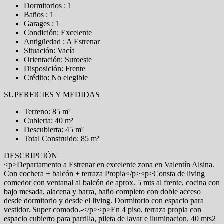
Dormitorios : 1
Baños : 1
Garages : 1
Condición: Excelente
Antigüedad : A Estrenar
Situación: Vacía
Orientación: Suroeste
Disposición: Frente
Crédito: No elegible
SUPERFICIES Y MEDIDAS
Terreno: 85 m²
Cubierta: 40 m²
Descubierta: 45 m²
Total Construido: 85 m²
DESCRIPCIÓN
<p>Departamento a Estrenar en excelente zona en Valentín Alsina.
Con cochera + balcón + terraza Propia</p><p>Consta de living
comedor con ventanal al balcón de aprox. 5 mts al frente, cocina con
bajo mesada, alacena y barra, baño completo con doble acceso
desde dormitorio y desde el living. Dormitorio con espacio para
vestidor. Super comodo.-</p><p>En 4 piso, terraza propia con
espacio cubierto para parrilla, pileta de lavar e iluminacion. 40 mts2