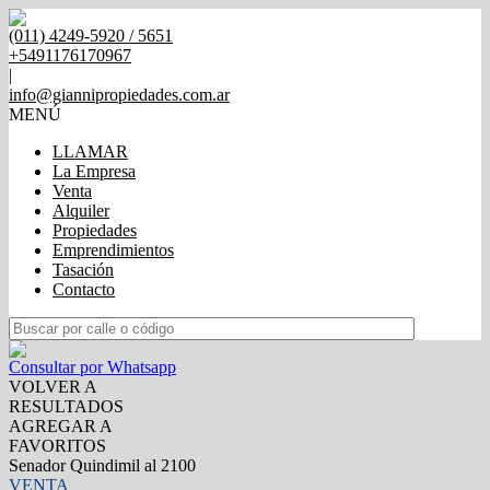
(011) 4249-5920 / 5651
+5491176170967
|
info@giannipropiedades.com.ar
MENÚ
LLAMAR
La Empresa
Venta
Alquiler
Propiedades
Emprendimientos
Tasación
Contacto
Consultar por Whatsapp
VOLVER A
RESULTADOS
AGREGAR A
FAVORITOS
Senador Quindimil al 2100
VENTA