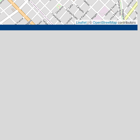
Leaflet
| ©
OpenStreetMap
contributors
.