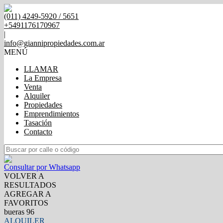
(011) 4249-5920 / 5651
+5491176170967
|
info@giannipropiedades.com.ar
MENÚ
LLAMAR
La Empresa
Venta
Alquiler
Propiedades
Emprendimientos
Tasación
Contacto
Consultar por Whatsapp
VOLVER A
RESULTADOS
AGREGAR A
FAVORITOS
bueras 96
ALQUILER