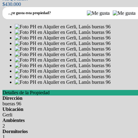
$430.000
,
¿te gusta esta propiedad?
Detalles de la Propiedad
Dirección
bueras 96
Ubicación
Gerli
Ambientes
2
Dormitorios
1