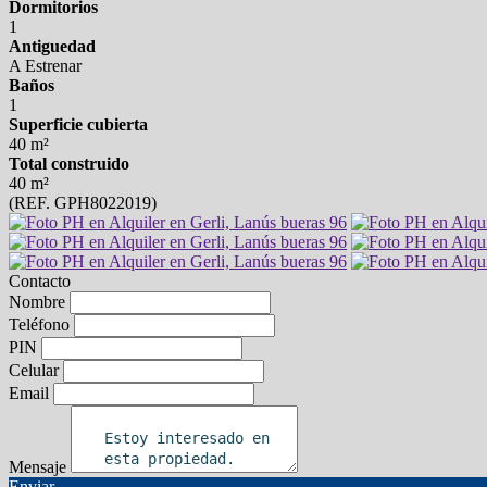
Dormitorios
1
Antiguedad
A Estrenar
Baños
1
Superficie cubierta
40 m²
Total construido
40 m²
(REF. GPH8022019)
Contacto
Nombre
Teléfono
PIN
Celular
Email
Mensaje
Enviar