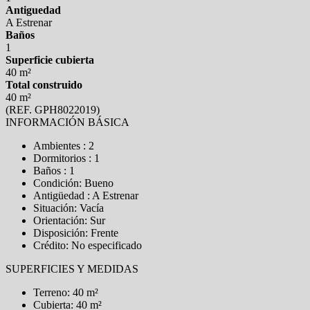
Antiguedad
A Estrenar
Baños
1
Superficie cubierta
40 m²
Total construido
40 m²
(REF. GPH8022019)
INFORMACIÓN BÁSICA
Ambientes : 2
Dormitorios : 1
Baños : 1
Condición: Bueno
Antigüedad : A Estrenar
Situación: Vacía
Orientación: Sur
Disposición: Frente
Crédito: No especificado
SUPERFICIES Y MEDIDAS
Terreno: 40 m²
Cubierta: 40 m²