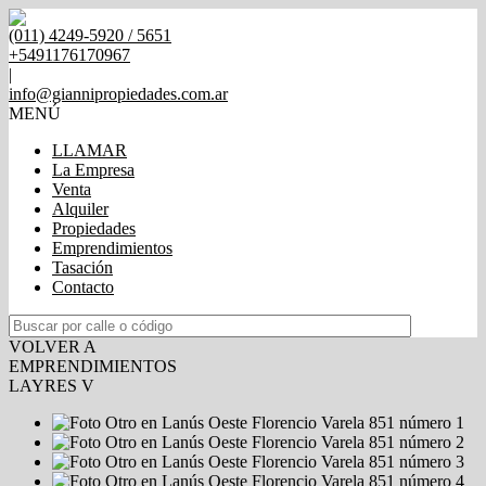
(011) 4249-5920 / 5651
+5491176170967
|
info@giannipropiedades.com.ar
MENÚ
LLAMAR
La Empresa
Venta
Alquiler
Propiedades
Emprendimientos
Tasación
Contacto
VOLVER A
EMPRENDIMIENTOS
LAYRES V