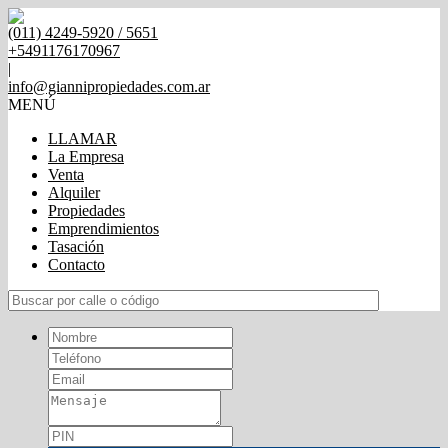
(011) 4249-5920 / 5651
+5491176170967
|
info@giannipropiedades.com.ar
MENÚ
LLAMAR
La Empresa
Venta
Alquiler
Propiedades
Emprendimientos
Tasación
Contacto